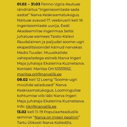
01.02 – 31.03
Fenno-Ugria Asutuse
rändnäitus “Ingerisoomlaste sada
aastat” Narva Keskraamatukogus.
Näituse avavad 17. veebruaril kell 16
ingerisoomlaste uurija, Eesti
Akadeemilise Ingerimaa Seltsi
juhatuse esimees Taisto-Kalevi
Raudalainen ja paljudel soome-ugri
ekspeditsioonidel käinud narvakas
Madis Tuuder. Muusikaliste
vahepaladega esineb Narva Ingeri
Maja juhataja Ekaterina Kuznetsova.
Kontakt: Maritsa Ort
53333552
,
maritsa.ort@narvalib.ee
08.02
kell 12 Loeng “Soome-ugri
müütide saladused” Narva
Keskraamatukogus. Loomingulise
kohtumise viib läbi Narva Ingeri
Maja juhataja Ekaterina Kuznetsova.
Info:
nkr@narvalib.ee
13.02
kell 11-19 Populaarteaduslik
seminar “
Narva on Ingeri pealinn
”
Tartu Ülikooli Narva Kolledžis.