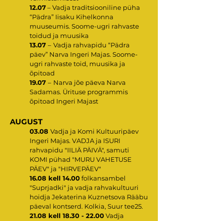
12.07
– Vadja traditsiooniline püha
“Pädra” Iisaku Kihelkonna
muuseumis. Soome-ugri rahvaste
toidud ja muusika
13.07
–
Vadja rahvapidu “Pädra
päev” Narva Ingeri Majas. Soome-
ugri rahvaste toid, muusika ja
õpitoad
19.07
–
Narva jõe päeva Narva
Sadamas. Ürituse programmis
õpitoad Ingeri Majast
AUGUST
03.08
Vadja ja Komi Kultuuripäev
Ingeri Majas. VADJA ja ISURI
rahvapidu "IILIÄ PÄIVÄ", samuti
KOMI pühad "MURU VAHETUSE
PÄEV" ja "HIRVEPÄEV"
16.08 kell 14.00
folkansambel
"Suprjadki" ja vadja rahvakultuuri
hoidja Jekaterina Kuznetsova Rääbu
päeval kontserd. Kolkia, Suur tee25.
21.08 kell
18.30 - 22.00
Vadja