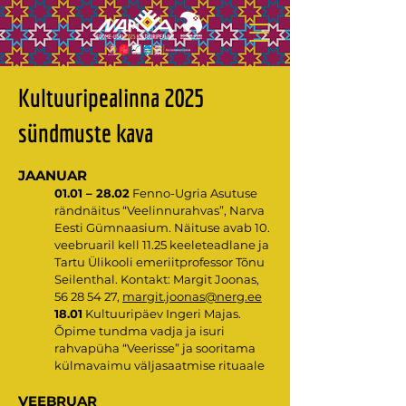
Kultuuripealinna 2025
sündmuste kava
JAANUAR
01.01 – 28.02
Fenno-Ugria Asutuse
rändnäitus “Veelinnurahvas”, Narva
Eesti Gümnaasium. Näituse avab 10.
veebruaril kell 11.25 keeleteadlane ja
Tartu Ülikooli emeriitprofessor Tõnu
Seilenthal. Kontakt: Margit Joonas,
56 28 54 27
,
margit.joonas@nerg.ee
18.01
Kultuuripäev Ingeri Majas.
Õpime tundma vadja ja isuri
rahvapüha “Veerisse” ja sooritama
külmavaimu väljasaatmise rituaale
VEEBRUAR