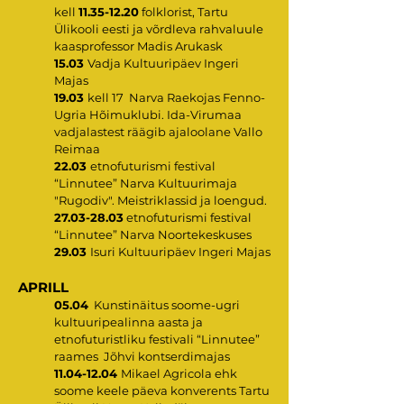
kell
11.35-12.20
folklorist, Tartu
Ülikooli eesti ja võrdleva rahvaluule
kaasprofessor Madis Arukask
15.03
Vadja Kultuuripäev Ingeri
Majas
19.03
kell 17 Narva Raekojas Fenno-
Ugria Hõimuklubi. Ida-Virumaa
vadjalastest räägib ajaloolane Vallo
Reimaa
22.03
etnofuturismi festival
“Linnutee” Narva Kultuurimaja
"Rugodiv". Meistriklassid ja loengud.
27.03-28.03
etnofuturismi festival
“Linnutee” Narva Noortekeskuses
29.03
Isuri Kultuuripäev Ingeri Majas
APRILL
05.04
Kunstinäitus soome-ugri
kultuuripealinna aasta ja
etnofuturistliku festivali “Linnutee”
raames Jõhvi kontserdimajas
11.04-12.04
Mikael Agricola ehk
soome keele päeva konverents Tartu