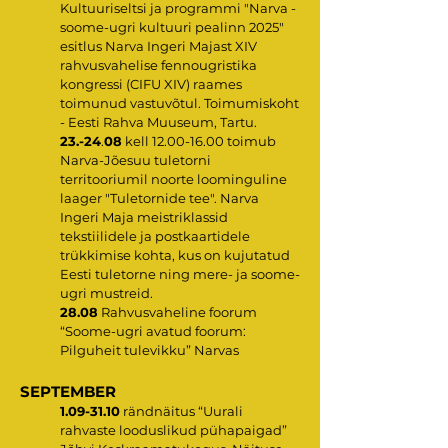
Kultuuriseltsi ja programmi "Narva -
soome-ugri kultuuri pealinn 2025"
esitlus Narva Ingeri Majast XIV
rahvusvahelise fennougristika
kongressi (CIFU XIV) raames
toimunud vastuvõtul. Toimumiskoht
- Eesti Rahva Muuseum, Tartu.
23.-24
.
08
kell
12.00-16.00
toimub
Narva-Jõesuu tuletorni
territooriumil noorte loominguline
laager "Tuletornide tee". Narva
Ingeri Maja meistriklassid
tekstiilidele ja postkaartidele
trükkimise kohta, kus on kujutatud
Eesti tuletorne ning mere- ja soome-
ugri mustreid.
28.08
Rahvusvaheline foorum
“Soome-ugri avatud foorum:
Pilguheit tulevikku” Narvas
SEPTEMBER
1.09-31.10
rändnäitus “Uurali
rahvaste looduslikud pühapaigad”