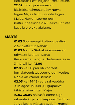
Korraldab Eesti Kirjandusmuuseum.
22.02
Ingeri ja soome-ugri
käsitöösündmuste päev Narva
Ingeri Majas. Kultuuriõhtu Ingeri
Majas: Narva – soome-ugri
kultuuripealinna 2025. aasta ürituste
kava ja projekti ajalugu.
MÄRTS
01.03
Soome-ugri kultuuripealinn
2025 avaüritus
Narvas
01.03
Näitus “Pühakiri soome-ugri
rahvaste keeltes” Narva
Keskraamatukogus. Näitus avatakse
3.märtsil kell
12.00
02.03
kell 11 pidulik kontsert-
jumalateenistus soome-ugri keeltes
Narva Aleksandri kirikus.
02.03
kell 14-15 vadja rahvapüha
„Cihlagoo” ja isuri „Liugupäevä”
tähistamine Ingeri Majas
10.03-30.04
näitus “Soome-ugri
rahvaste kirjalikud eeposed” Kohtla-
Järve koolis. Näituse avab 11. märtsil