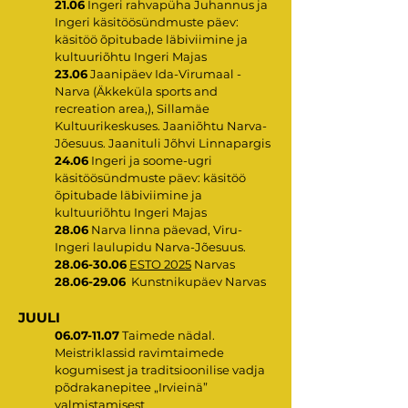
21.06
Ingeri rahvapüha Juhannus ja
Ingeri käsitöösündmuste päev:
käsitöö õpitubade läbiviimine ja
kultuuriõhtu Ingeri Majas
23.06
Jaanipäev Ida-Virumaal -
Narva (Äkkeküla sports and
recreation area,), Sillamäe
Kultuurikeskuses. Jaaniõhtu Narva-
Jõesuus. Jaanituli Jõhvi Linnapargis
24.06
Ingeri ja soome-ugri
käsitöösündmuste päev: käsitöö
õpitubade läbiviimine ja
kultuuriõhtu Ingeri Majas
28.06
Narva linna päevad, Viru-
Ingeri laulupidu Narva-Jõesuus.
28.06-30.06
ESTO 2025
Narvas
28.06-29.06
Kunstnikupäev Narvas
JUULI
06.07-11.07
Taimede nädal.
Meistriklassid ravimtaimede
kogumisest ja traditsioonilise vadja
põdrakanepitee „Irvieinä”
valmistamisest