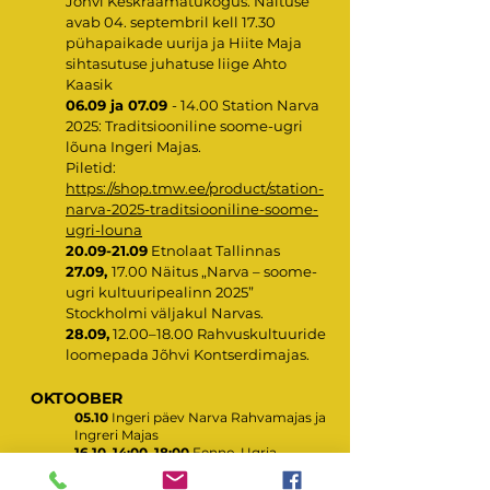
Jõhvi Keskraamatukogus. Näituse
avab 04. septembril kell 17.30
pühapaikade uurija ja Hiite Maja
sihtasutuse juhatuse liige Ahto
Kaasik
06.09 ja 07.09
- 14.00 Station Narva
2025: Traditsiooniline soome-ugri
lõuna Ingeri Majas.
Piletid:
https://shop.tmw.ee/product/station-
narva-2025-traditsiooniline-soome-
ugri-louna
20.09-21.09
Etnolaat Tallinnas
27.09,
17.00 Näitus „Narva – soome-
ugri kultuuripealinn 2025”
Stockholmi väljakul Narvas.
28.09,
12.00–18.00 Rahvuskultuuride
loomepada Jõhvi Kontserdimajas.
OKTOOBER
05.10
Ingeri päev Narva Rahvamajas ja
Ingreri Majas
16.10, 14:00–18:00
Fenno-Ugria
Hõimupäevade konverents “Ingeri –
maa, rahvas ja kultuur” ingeri ja soome