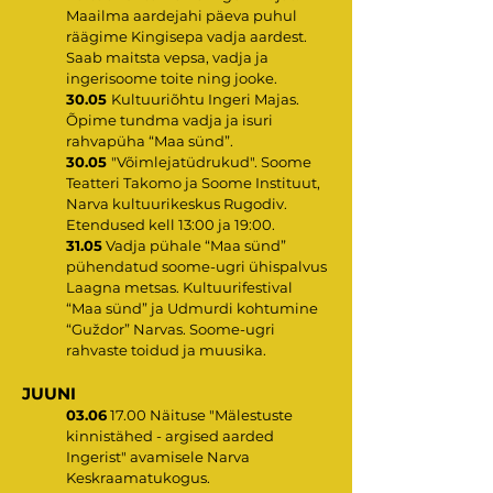
Maailma aardejahi päeva puhul
räägime Kingisepa vadja aardest.
Saab maitsta vepsa, vadja ja
ingerisoome toite ning jooke.
30.05
Kultuuriõhtu Ingeri Majas.
Õpime tundma vadja ja isuri
rahvapüha “Maa sünd”.
30.05
"Võimlejatüdrukud". Soome
Teatteri Takomo ja Soome Instituut,
Narva kultuurikeskus Rugodiv.
Etendused kell 13:00 ja 19:00.
31.05
Vadja pühale “Maa sünd”
pühendatud soome-ugri ühispalvus
Laagna metsas. Kultuurifestival
“Maa sünd” ja Udmurdi kohtumine
“Guždor” Narvas. Soome-ugri
rahvaste toidud ja muusika.
JUUNI
03.06
17.00 Näituse "Mälestuste
kinnistähed - argised aarded
Ingerist" avamisele Narva
Keskraamatukogus.