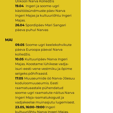
Ülikooli Narva Kolledžis
19.04
Ingeri ja soome-ugri
käsitöösündmuste päev Narva
Ingeri Majas ja kultuuriõhtu Ingeri
Majas.
26.04
Spordipäev Mari Sangari
päeva puhul Narvas
MAI
09.05
Soome-ugri keelekohvikute
päeva Euroopa päeval Narva
kolledžis.
10.05
Kultuuripäev Narva Ingeri
Majas. Koostame lühikese vadja-
isuri-eesti-vene vestmiku ja õpime
selgeks põhifraasid.
17.05
Muuseumide öö Narva-Jõesuu
koduloomuuseumis. Eesti
raamatuaastale pühendatud
soome-ugri raamatute näitus Narva
Ingeri Maja raamatukogust ja
vadjakeelse muinasjutu lugemisest.
23.05,
16:00–19:00
Ingeri
kultuuriõhtu Narva Ingeri Majas.