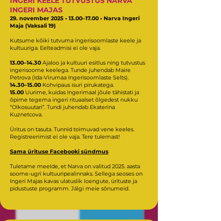
INGERI KEELE TUTVUSTUS NARVA
INGERI MAJAS
29. november 2025 • 13.00–17.00 • Narva Ingeri
Maja (Vaksali 19)​
Kutsume kõiki tutvuma ingerisoomlaste keele ja
kultuuriga. Eelteadmisi ei ole vaja.
13.00–14.30
Ajaloo ja kultuuri esitlus ning tutvustus
ingerisoome keelega. Tunde juhendab Maire
Petrova (Ida-Virumaa Ingerisoomlaste Selts).
14.30–15.00
Kohvipaus isuri pirukatega.
15.00
Uurime, kuidas Ingerimaal jõule tähistati ja
õpime tegema ingeri rituaalset õlgedest nukku
“Olkosuutari”. Tundi juhendab Ekaterina
Kuznetcova.
Üritus on tasuta. Tunnid toimuvad vene keeles.
Registreerimist ei ole vaja. Tere tulemast!
Sama ürituse Facebooki sündmus
Tuletame meelde, et Narva on valitud 2025. aasta
soome-ugri kultuuripealinnaks. Sellega seoses on
Ingeri Majas kavas ulatuslik loengute, ürituste ja
pidustuste programm. Jälgi meie sõnumeid.