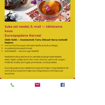
Juba sel reedel, 9. mail — tähistame
koos
Euroopapäeva Narvas!
13:00–16:00 — Keelekohvik Tartu Ülikooli Narva kolledži
fuajees:
tutvumine Euroopa rahvaste keelte ja kultuuridega,
suupisted ja loosiauhinnad,
erikülalised — soome-ugri keeled!
Keeltekohvikus see kord on esindatud järgmised keeled:
eesti, ingeri, vadja, komi, liivi, mari, soome, udmurdi, ungari,
hollandi, itaalia, portugali, prantsuse, rootsi ja saksa.
Euroopa päeva korraldab Euroopa Komisjon ning keelekohvik
toimub Euroopa Komisjoni ja Integratsiooni Sihtasutuse
koostöös.