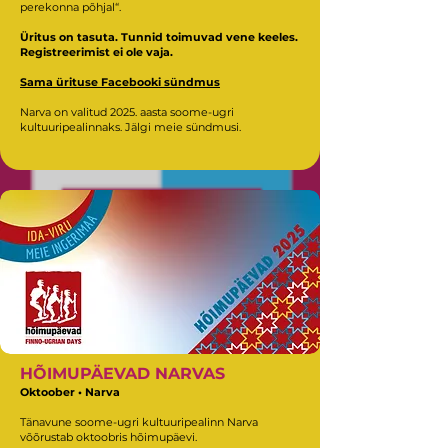
perekonna põhjal“.
Üritus on tasuta. Tunnid toimuvad vene keeles.
Registreerimist ei ole vaja.
Sama ürituse Facebooki sündmus
Narva on valitud 2025. aasta soome-ugri
kultuuripealinnaks. Jälgi meie sündmusi.
HÕIMUPÄEVAD NARVAS
Oktoober • Narva
Tänavune soome-ugri kultuuripealinn Narva
võõrustab oktoobris hõimupäevi.