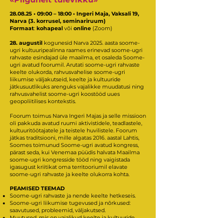
28.08.25 • 09:00 – 18:00 • Ingeri Maja, Vaksali 19,
Narva (3. korrusel, seminariruum)
Formaat
:
kohapeal
või
online
(Zoom)
28. augustil
kogunesid Narva 2025. aasta soome-
ugri kultuuripealinna raames erinevad soome-ugri
rahvaste esindajad üle maailma, et osaleda Soome-
ugri avatud foorumil. Arutati soome-ugri rahvaste
keelte olukorda, rahvusvahelise soome-ugri
liikumise väljakutseid, keelte ja kultuuride
jätkusuutlikuks arenguks vajalikke muudatusi ning
rahvusvahelist soome-ugri koostööd uues
geopoliitilises kontekstis.
Foorum toimus Narva Ingeri Majas ja selle missioon
oli pakkuda avatud ruumi aktivistidele, teadlastele,
kultuuritöötajatele ja teistele huvilistele. Foorum
jätkas traditsiooni, mille algatas 2016. aastal Lahtis,
Soomes toimunud Soome-ugri avatud kongress,
pärast seda, kui Venemaa püüdis halvata Maailma
soome-ugri kongresside tööd ning vaigistada
igasugust kriitikat oma territooriumil elavate
soome-ugri rahvaste ja keelte olukorra kohta.
PEAMISED TEEMAD
Soome-ugri rahvaste ja nende keelte hetkeseis.
Soome-ugri liikumise tugevused ja nõrkused:
saavutused, probleemid, väljakutsed.
Muutused, mis on vajalikud keelte ja kultuuride