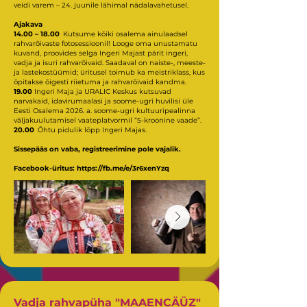
veidi varem – 24. juunile lähimal nädalavahetusel.
Ajakava
14.00 – 18.00
Kutsume kõiki osalema ainulaadsel
rahvarõivaste fotosessioonil! Looge oma unustamatu
kuvand, proovides selga Ingeri Majast pärit ingeri,
vadja ja isuri rahvarõivaid. Saadaval on naiste-, meeste-
ja lastekostüümid; üritusel toimub ka meistriklass, kus
õpitakse õigesti riietuma ja rahvarõivaid kandma.
19.00
Ingeri Maja ja URALIC Keskus kutsuvad
narvakaid, idavirumaalasi ja soome-ugri huvilisi üle
Eesti Osalema 2026. a. soome-ugri kultuuripealinna
väljakuulutamisel vaateplatvormil “5-kroonine vaade”.
20.00
Õhtu pidulik lõpp Ingeri Majas.
Sissepääs on vaba, registreerimine pole vajalik.
Facebook-üritus: https://fb.me/e/3r6xenYzq
Vadja rahvapüha "MAAENCÄÜZ"