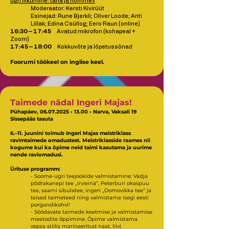
ugri liikumine: täna ja homme»
Moderaator: Kersti Kivirüüt
Esinejad: Rune Bjerkli; Oliver Loode; Anti
Lillak; Edina Csüllog; Eero Raun (online)
16:30 – 17:45
Avatud mikrofon (kohapeal +
Zoom)
17:45 – 18:00
Kokkuvõte ja lõpetussõnad
Foorumi töökeel on inglise keel.
Taimede nädal Ingeri Majas!
Pühapäev,
06.07.2025
• 13.00 • Narva, Vaksali 19
Sissepääs tasuta
6.–11. juunini toimub Ingeri Majas meistriklass
ravimtaimede omadustest. Meistriklasside raames nii
kogume kui ka õpime neid taimi kasutama ja uurime
nende raviomadusi.
Ürituse programm:
- Soome-ugri teejookide valmistamine: Vadja
põdrakanepi tee „Irvieinä“, Peterburi okaspuu
tee, saami sibulatee, ingeri „Domovikka tee“ ja
teised taimeteed ning valmistame isegi eesti
porgandikohvi!
- Söödavate taimede keetmise ja valmistamise
meetodite õppimine. Õpime valmistama
vepsa stiilis marineeritud naat, liivi