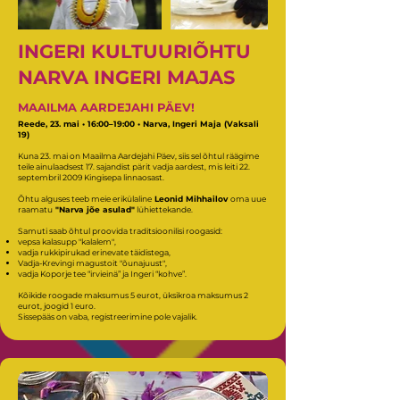
INGERI KULTUURIÕHTU
NARVA INGERI MAJAS
MAAILMA AARDEJAHI PÄEV!
Reede, 23. mai • 16:00–19:00 • Narva, Ingeri Maja (Vaksali
19)
Kuna 23. mai on Maailma Aardejahi Päev, siis sel õhtul räägime
teile ainulaadsest 17. sajandist pärit vadja aardest, mis leiti 22.
septembril 2009 Kingisepa linnaosast.
Õhtu alguses teeb meie erikülaline
Leonid Mihhailov
oma uue
raamatu
"Narva jõe asulad"
lühiettekande.
Samuti saab õhtul proovida traditsioonilisi roogasid:
vepsa kalasupp "kalalem",
vadja rukkipirukad erinevate täidistega,
Vadja-Krevingi magustoit "õunajuust",
vadja Koporje tee “irvieinä” ja Ingeri “kohve”.
Kõikide roogade maksumus 5 eurot, üksikroa maksumus 2
eurot, joogid 1 euro.
Sissepääs on vaba, registreerimine pole vajalik.