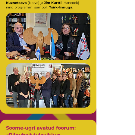
Kuznetsova
(Narva) ja
Jim Kurtti
(Hancock) —
ning programmi sümboli,
Tsirk-linnuga
.
Soome-ugri avatud foorum:
«Pilguheit tulevikku»