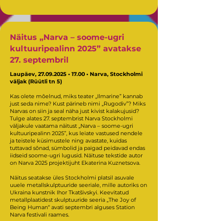
Näitus „Narva – soome-ugri
kultuuripealinn 2025” avatakse
27. septembril
Laupäev,
27.09.2025
• 17.00 • Narva, Stockholmi
väljak (Rüütli tn 5)
Kas olete mõelnud, miks teater „Ilmarine” kannab
just seda nime? Kust pärineb nimi „Rugodiv”? Miks
Narvas on siin ja seal näha just kivist kalakujusid?
Tulge alates 27. septembrist Narva Stockholmi
väljakule vaatama näitust „Narva – soome-ugri
kultuuripealinn 2025”, kus leiate vastused nendele
ja teistele küsimustele ning avastate, kuidas
tuttavad sõnad, sümbolid ja paigad peidavad endas
iidseid soome-ugri lugusid. Näituse tekstide autor
on Narva 2025 projektijuht Ekaterina Kuznetsova.
Näitus seatakse üles Stockholmi platsil asuvale
uuele metallskulptuuride seeriale, mille autoriks on
Ukraina kunstnik Ihor Tkatšivskyi. Keevitatud
metallplaatidest skulptuuride seeria „The Joy of
Being Human“ avati septembri alguses Station
Narva festivali raames.