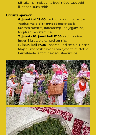
pihlakamarmelaadi ja isegi nüüdisaegseid
lilledega küpsiseid!
Ürituste ajakava:
6. juuni kell 13.00
- kohtumine Ingeri Majas,
vestlus meie piirkonna söödavatest ja
ravimtaimedest, infomaterjalide jagamine,
tööplaani koostamine.
7. juuni - 10. juuni kell 17.00
- kohtumised
Ingeri Majas: praktilised tunnid.
11. juuni kell 17.00
- soome-ugri teepidu Ingeri
Majas - meistriklassides osalejate valmistatud
taimeteede ja toitude degusteerimine.