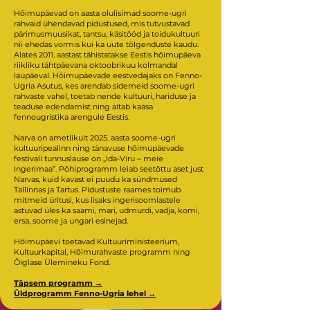
Hõimupäevad on aasta olulisimad soome-ugri
rahvaid ühendavad pidustused, mis tutvustavad
pärimusmuusikat, tantsu, käsitööd ja toidukultuuri
nii ehedas vormis kui ka uute tõlgenduste kaudu.
Alates 2011. aastast tähistatakse Eestis hõimupäeva
riikliku tähtpäevana oktoobrikuu kolmandal
laupäeval. Hõimupäevade eestvedajaks on Fenno-
Ugria Asutus, kes arendab sidemeid soome-ugri
rahvaste vahel, toetab nende kultuuri, hariduse ja
teaduse edendamist ning aitab kaasa
fennougristika arengule Eestis.
Narva on ametlikult 2025. aasta soome-ugri
kultuuripealinn ning tänavuse hõimupäevade
festivali tunnuslause on „Ida-Viru – meie
Ingerimaa”. Põhiprogramm leiab seetõttu aset just
Narvas, kuid kavast ei puudu ka sündmused
Tallinnas ja Tartus. Pidustuste raames toimub
mitmeid üritusi, kus lisaks ingerisoomlastele
astuvad üles ka saami, mari, udmurdi, vadja, komi,
ersa, soome ja ungari esinejad.
Hõimupäevi toetavad Kultuuriministeerium,
Kultuurkapital, Hõimurahvaste programm ning
Õiglase Ülemineku Fond.
Täpsem programm →
Üldprogramm Fenno-Ugria lehel →