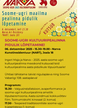
SOOME-UGRI KULTUURIPEALINNA
PIDULIK LÕPETAMINE!
06. detsember 2025 • 15.30–19.00 • Narva
Kunstiresidentuur (NART), Joala 18
Ingeri Maja ja Narva – 2025. aasta soome-ugri
kultuuripealinna meeskond kutsuvad teid
kultuuripealinna aasta pidulikule lõpuüritusele!
Ühtlasi tähistame talvist nigulapäeva ning Soome
Vabariigi 108. aastapäeva!
Programm:
15.30
– Valgusinstallatsioon, avaperformance ja
soome-ugri kultuuripealinna ametlik
lõputseremoonia. Aasta sündmusi kokkuvõttev
film. Toimumiskoht: kinosaal (2. korrus)
17.30
– Teepeied traditsiooniliste soome-ugri
küpsetistega (1. korrus)