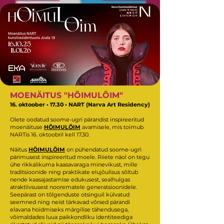
MOENÄITUS "HÕIMULÕIM"
16. oktoober • 17.30 • NART (Narva Art Residency)
Olete oodatud soome-ugri pärandist inspireeritud
moenäituse
HÕIMULÕIM
avamisele, mis toimub
NARTis 16. oktoobril kell 17.30.
Näitus
HÕIMULÕIM
on pühendatud soome-ugri
pärimusest inspireeritud moele. Riiete näol on tegu
ühe rikkalikuma kaasavaraga minevikust, mille
traditsioonide ning praktikate elujõulisus sõltub
nende kaasajastamise edukusest, sealhulgas
atraktiivsusest noorematele generatsioonidele.
Seepärast on tõlgenduste otsinguil külvatud
seemned ning neist tärkavad võrsed pärandi
elavana hoidmiseks märgilise tähendusega,
võimaldades luua paikkondliku identiteediga