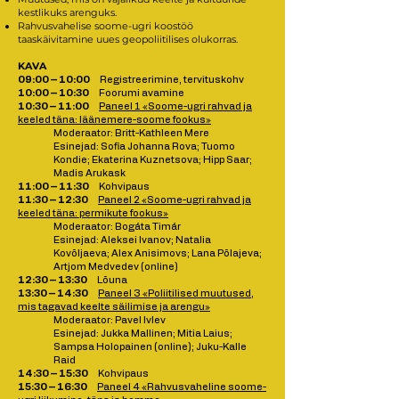
kestlikuks arenguks.
Rahvusvahelise soome-ugri koostöö
taaskäivitamine uues geopoliitilises olukorras.
KAVA
09:00 – 10:00
Registreerimine, tervituskohv
10:00 – 10:30
Foorumi avamine
10:30 – 11:00
Paneel 1 «Soome-ugri rahvad ja
keeled täna: läänemere-soome fookus»
Moderaator: Britt-Kathleen Mere
Esinejad: Sofia Johanna Rova; Tuomo
Kondie; Ekaterina Kuznetsova; Hipp Saar;
Madis Arukask
11:00 – 11:30
Kohvipaus
11:30 – 12:30
Paneel 2 «Soome-ugri rahvad ja
keeled täna: permikute fookus»
Moderaator: Bogáta Timár
Esinejad: Aleksei Ivanov; Natalia
Kovõljaeva; Alex Anisimovs; Lana Põlajeva;
Artjom Medvedev (online)
12:30 – 13:30
Lõuna
13:30 – 14:30
Paneel 3 «Poliitilised muutused,
mis tagavad keelte säilimise ja arengu»
Moderaator: Pavel Ivlev
Esinejad: Jukka Mallinen; Mitia Laius;
Sampsa Holopainen (online); Juku-Kalle
Raid
14:30 – 15:30
Kohvipaus
15:30 – 16:30
Paneel 4 «Rahvusvaheline soome-