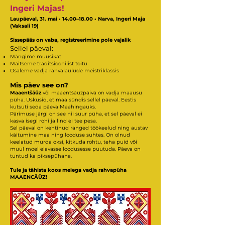
Ingeri Majas!
Laupäeval, 31. mai • 14.00–18.00 • Narva, Ingeri Maja
(Vaksali 19)
Sissepääs on vaba, registreerimine pole vajalik
Sellel päeval:
Mängime muusikat
Maitseme traditsioonilist toitu
Osaleme vadja rahvalaulude meistriklassis
Mis päev see on?
Maaentšäüz
või maaentšäüzpäivä on vadja maausu
püha. Uskusid, et maa sündis sellel päeval. Eestis
kutsuti seda päeva Maahingauks.
Pärimuse järgi on see nii suur püha, et sel päeval ei
kasva isegi rohi ja lind ei tee pesa.
Sel päeval on kehtinud ranged töökeelud ning austav
käitumine maa ning looduse suhtes. On olnud
keelatud murda oksi, kitkuda rohtu, teha puid või
muul moel elavasse loodusesse puutuda. Päeva on
tuntud ka piksepühana.
Tule ja tähista koos meiega vadja rahvapüha
MAAENCÄÜZ!