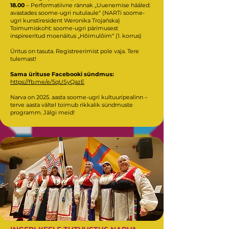
18.00
– Performatiivne rännak „Uuenemise hääled:
avastades soome-ugri nutulaule“ (NARTi soome-
ugri kunstiresident Weronika Trojańska)
Toimumiskoht: soome-ugri pärimusest
inspireeritud moenäitus „Hõimulõim“ (1. korrus)
Üritus on tasuta. Registreerimist pole vaja. Tere
tulemast!
Sama ürituse Facebooki sündmus:
https://fb.me/e/5qUSyQazE
Narva on 2025. aasta soome-ugri kultuuripealinn –
terve aasta vältel toimub rikkalik sündmuste
programm. Jälgi meid!