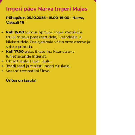
Ingeri päev Narva Ingeri Majas
Pühapäev,
05.10.2025
• 15.00–19.00 • Narva,
Vaksali 19
Kell 15.00
toimus õpituba Ingeri motiivide
trükkimiseks postkaartidele, T-särkidele ja
kilekottidele. Osalejad said võtta oma eseme ja
sellele printida.
Kell 17.00
pidas Ekaterina Kuznetsova
lühiettekande Ingerist.
Ühiselt lauldi Ingeri laulu.
Joodi teed ja maitsti Ingeri pirukaid.
Vaadati temaatilisi filme.
Üritus on tasuta!