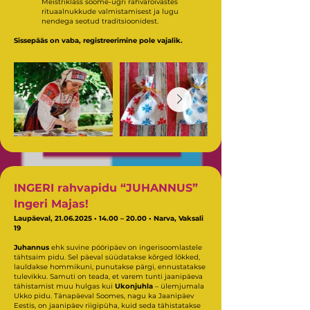
Meistriklass soome-ugri rahvarõivastes
rituaalnukkude valmistamisest ja lugu
nendega seotud traditsioonidest.
Sissepääs on vaba, registreerimine pole vajalik.
INGERI rahvapidu “JUHANNUS”
Ingeri Majas!
Laupäeval,
21.06.2025
• 14.00 – 20.00 • Narva, Vaksali
19
Juhannus
ehk suvine pööripäev on ingerisoomlastele
tähtsaim pidu. Sel päeval süüdatakse kõrged lõkked,
lauldakse hommikuni, punutakse pärgi, ennustatakse
tulevikku. Samuti on teada, et varem tunti jaanipäeva
tähistamist muu hulgas kui
Ukonjuhla
– ülemjumala
Ukko pidu. Tänapäeval Soomes, nagu ka Jaanipäev
Eestis, on jaanipäev riigipüha, kuid seda tähistatakse