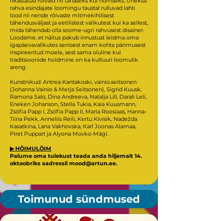
rikastatud rõivaid nii tänaseks kui homseks. Üheksa
rahva esindajate loomingu taustal rulluvad lahti
lood nii nende rõivaste mitmekihilisest
tähendusväljast ja eetilistest valikutest kui ka sellest,
mida tähendab olla soome-ugri rahvusest disainer.
Loodame, et näitus pakub innustust leidma oma
igapäevavalikutes senisest enam kohta pärimusest
inspireeritud moele, sest sama oluline kui
traditsioonide hoidmine on ka kultuuri loomulik
areng.
Kunstnikud: Antrea Kantakoski, vainio.seitsonen
(Johanna Vainio & Merja Seitsonen), Sigrid Kuusk,
Ramona Salo, Dina Andreeva, Natalja Lill, Darali Leli,
Eneken Johanson, Stella Tukia, Kaia Kuusmann,
Zsófia Papp I, Zsófia Papp II, Maria Roosiaas, Hanna-
Tiina Pekk, Anneliis Reili, Kertu Kivisik, Nadežda
Kasatkina, Lana Vakhovska, Karl Joonas Alamaa,
Piret Puppart ja Alyona Movko-Mägi.
▶︎ HÕIMULÕIM
Palume oma tulekust teada anda hiljemalt 14.
oktoobriks aadressil
mood@artun.ee
.
Toimunud sündmused