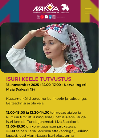
ISURI KEELE TUTVUSTUS
15. november 2025 • 12.00–17.00 • Narva Ingeri
Maja (Vaksali 19)
Kutsume kõiki tutvuma isuri keele ja kultuuriga.
Eelteadmisi ei ole vaja.
12.00–13.00 ja 13.30–14.30
toimuvad ajaloo ja
kultuuri tutvustus ning sissejuhatus Alam-Lauga
isuri keelde. Tunde juhendab Liza Sabolotni.
13.00–13.30
on kohvipaus isuri pirukatega.
15.00
esineb Lena Sabinina ettekandega „Keikino
lapsed: lood Alam-Lauga isuri elust tema