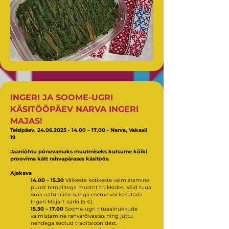
INGERI JA SOOME-UGRI
KÄSITÖÖPÄEV NARVA INGERI
MAJAS!
Teisipäev,
24.06.2025
• 14.00 – 17.00 • Narva, Vaksali
19
Jaaniõhtu põnevamaks muutmiseks kutsume kõiki
proovima kätt rahvapärases käsitöös.
Ajakava
14.00 – 15.30
Väikeste kotikeste valmistamine
puust templitega mustrit trükkides. Võid tuua
oma naturaalse kanga eseme või kasutada
Ingeri Maja T-särki (5 €).
15.30 – 17.00
Soome-ugri rituaalnukkude
valmistamine rahvarõivastes ning juttu
nendega seotud traditsioonidest.